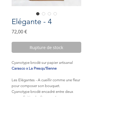
Elégante - 4
Prix
72,00 €
Rupture de stock
Cyanotype brodé sur papier artisanal
Carasco x La Presqu'îlienne
Les Elégantes - A cueillir comme une fleur
pour composer son bouquet.
Cyanotype brodé encadré entre deux
verres, finition kraft gommé.
Vendu sur un socle en chêne - soliflore à
notre manière
Dimensions du cadre : 7x30cm