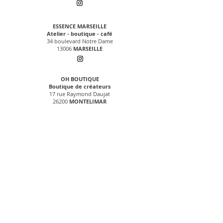
ESSENCE MARSEILLE
Atelier - boutique - café
34 boulevard Notre Dame
13006
MARSEILLE
OH BOUTIQUE
Boutique de créateurs
17 rue Raymond Daujat
26200
MONTELIMAR
MA JOLIE BOUTIQUE
Boutique de créateurs
23 rue de l'hôtel de ville
95300
PONTOISE
© 2019 - Emilie Lacour - Tous droits réservés
FAQ
CGV
Contact
Revendeurs