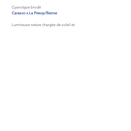
Cyanotype brodé
Carasco x La Presqu'îlienne
Lumineuse nature chargée de soleil et
d'éclat de lune.
Cyanotype brodé au fil doré,
encadrement kraft gommé sur dos
médium avec attache murale. Sans vitre
Dimensions du cadre 20x20cm - ouverture
4,5x4,5cm
Vendu avec un socle en chêne
Pièce unique
© 2019 - Emilie Lacour - Tous droits réservés
FAQ
CGV
Contact