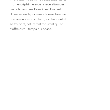
moment éphémère de la révélation des
cyanotypes dans l'eau. C'est l'instant
d'une seconde, ici immortalisée, lorsque
les couleurs se cherchent, s'échangent et
se trouvent, cet instant mouvant qui ne
s'offre qu'au temps qui passe.
De ces tirages numérotés, pas d'oeuvre
originale, car elle n'est plus que souvenir
évaporé dans le coeur de l'eau, du temps,
du bleu devenu.
Tirages numérotés format 13x18cm sur
papier Fine Art Hahnemühle 308g
30 exemplaires
Réalisé à Lyon
© 2019 - Emilie Lacour - Tous droits réservés