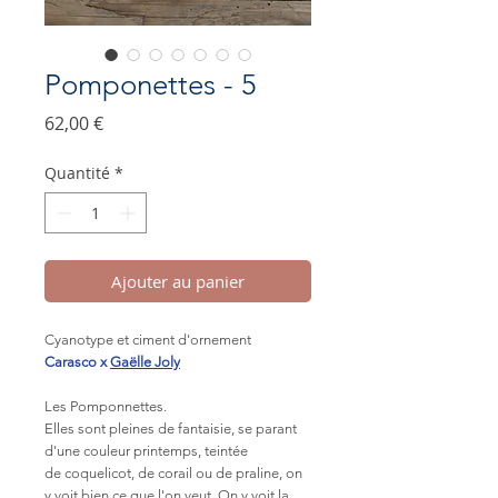
Pomponettes - 5
Prix
62,00 €
Quantité
*
Ajouter au panier
Cyanotype et ciment d'ornement
Carasco x
Gaëlle Joly
Les Pomponnettes.
Elles sont pleines de fantaisie, se parant
d'une couleur printemps, teintée
de coquelicot, de corail ou de praline, on
y voit bien ce que l'on veut. On y voit la