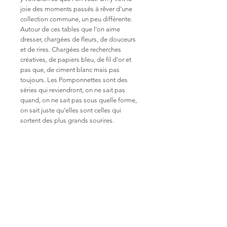
joie des moments passés à rêver d'une
collection commune, un peu différente.
Autour de ces tables que l'on aime
dresser, chargées de fleurs, de douceurs
et de rires. Chargées de recherches
créatives, de papiers bleu, de fil d'or et
pas que, de ciment blanc mais pas
toujours. Les Pomponnettes sont des
séries qui reviendront, on ne sait pas
quand, on ne sait pas sous quelle forme,
on sait juste qu'elles sont celles qui
sortent des plus grands sourires.
A ces lumières aux couleurs autres, de joie
et de printemps. A cette nature
renaissante, dansante, vibrante, dans
laquelle coule notre sève imaginaire.
Cyanotype et ciment d'ornement
Encadrement kraft gommé sur dos
médium avec attache murale. Sans vitre
Dimensions du cadre 13x18cm