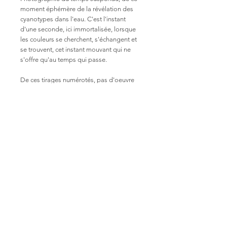
moment éphémère de la révélation des
cyanotypes dans l'eau. C'est l'instant
d'une seconde, ici immortalisée, lorsque
les couleurs se cherchent, s'échangent et
se trouvent, cet instant mouvant qui ne
s'offre qu'au temps qui passe.
De ces tirages numérotés, pas d'oeuvre
originale, car elle n'est plus que souvenir
évaporé dans le coeur de l'eau, du temps,
du bleu devenu.
Fougère
Tirages numérotés format 13x18cm sur
papier Fine Art Hahnemühle 308g
30 exemplaires
Réalisé à Lyon