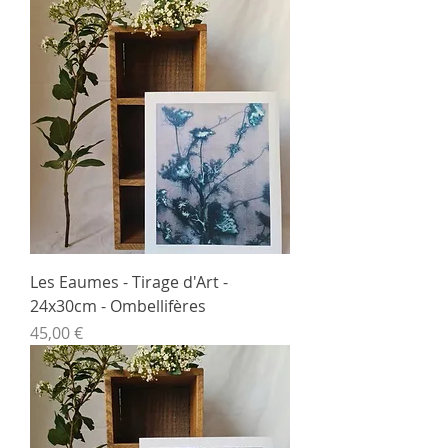
Les Eaumes - Tirage d'Art -
24x30cm - Ombellifères
Prix
45,00 €