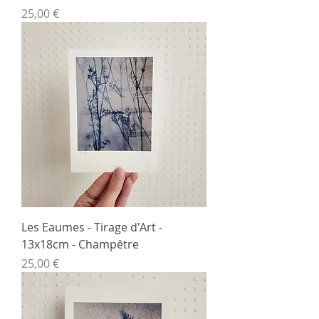
Prix
25,00 €
Les Eaumes - Tirage d'Art -
13x18cm - Champêtre
Prix
25,00 €