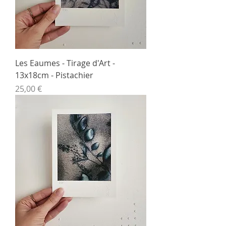
Les Eaumes - Tirage d'Art -
13x18cm - Pistachier
Prix
25,00 €