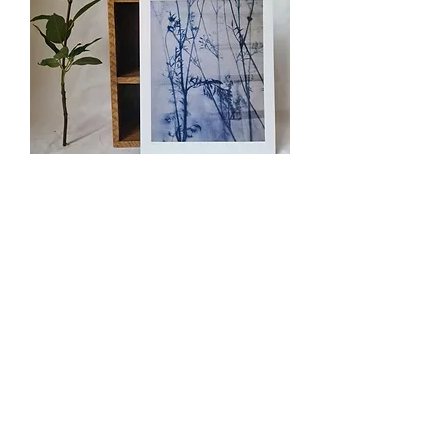
Les Eaumes - Tirage d'Art -
24x30cm - Champêtre
Rupture de stock